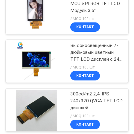
MCU SPI RGB TFT LCD
Модуль 3,5"
/ MOQ:100 шт.
КОНТАКТ
Высокосвещенный 7-
дюймовый цветный
TFT LCD дисплей с 24-
битным RGB
/ MOQ:100 шт.
интерфейсом
КОНТАКТ
300cd/m2 2,4′ IPS
240x320 QVGA TFT LCD
дисплей
/ MOQ:100 шт.
КОНТАКТ