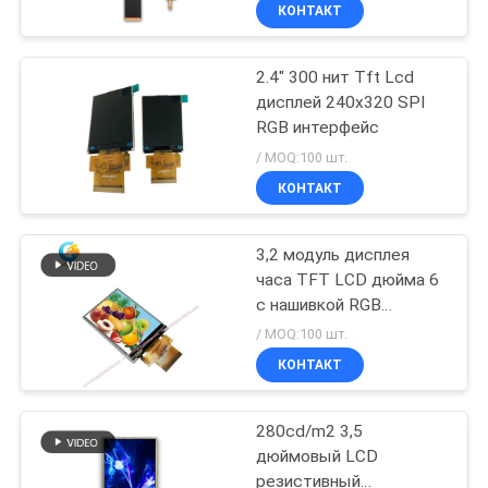
КОНТРОЛЬ
КОНТАКТ
КАЧЕСТВА
2.4" 300 нит Tft Lcd
дисплей 240x320 SPI
СВЯЖИТЕСЬ
RGB интерфейс
С
/ MOQ:100 шт.
НАМИ
КОНТАКТ
3,2 модуль дисплея
ЗАПРОСИТЕ
часа TFT LCD дюйма 6
ЦИТАТУ
с нашивкой RGB
вертикальной
/ MOQ:100 шт.
КАРТА
КОНТАКТ
САЙТА
280cd/m2 3,5
дюймовый LCD
PRIVACY
резистивный