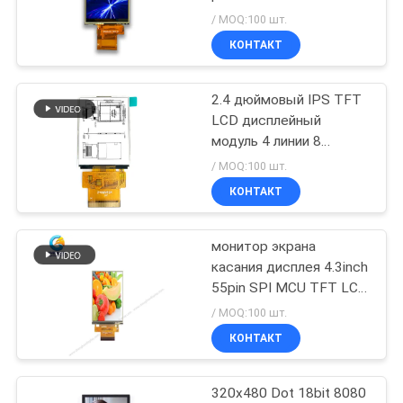
сенсорный экран
POLICY
/ MOQ:100 шт.
320*480 RGB 16 18 бит
КОНТАКТ
2.4 дюймовый IPS TFT
LCD дисплейный
модуль 4 линии 8
битный RGB интерфейс
/ MOQ:100 шт.
КОНТАКТ
монитор экрана
касания дисплея 4.3inch
55pin SPI MCU TFT LCD
сопротивляющийся
/ MOQ:100 шт.
КОНТАКТ
320x480 Dot 18bit 8080