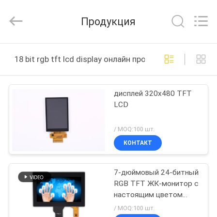
Shenzhen
ChengHao
Optoelectronic
Продукция
Co.,
Ltd..
All
Rights
ДОМОЙ
Reserved.
18 bit rgb tft lcd display онлайн производство
ПРОДУКТЫ
дисплей 320x480 TFT
LCD
О
НАС
/ MOQ:100 шт.
КОНТАКТ
ЭКСКУРСИЯ
7-дюймовый 24-битный
ПО
RGB TFT ЖК-монитор с
ЗАВОДУ
настоящим цветом
Rohs 200cd/m2
/ MOQ:100 шт.