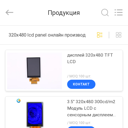
Shenzhen
ChengHao
Optoelectronic
Продукция
Co.,
Ltd..
All
Rights
ДОМОЙ
Reserved.
320x480 lcd panel онлайн производство
ПРОДУКТЫ
дисплей 320x480 TFT
LCD
О
НАС
/ MOQ:100 шт.
КОНТАКТ
ЭКСКУРСИЯ
3.5'' 320x480 300cd/m2
ПО
Модуль LCD с
ЗАВОДУ
сенсорным дисплеем
MCU SPI RGB LCD
/ MOQ:100 шт.