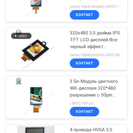
320x480 точек IPS ЖК-
POLICY
лично переговорить MOQ:100 шт.
дисплей
КОНТАКТ
320x480 3,5 дюйма IPS
TFT LCD дисплей Все
черный эффект
Капацитивный
лично переговорить MOQ:без MOQ
сенсорный экран
КОНТАКТ
Поддержка всех
интерфейсов
3.5in Модуль цветного
ЖК-дисплея 320*480
разрешение с 50pin
FPC
/ MOQ:100 шт.
КОНТАКТ
4 провода HVGA 3,5