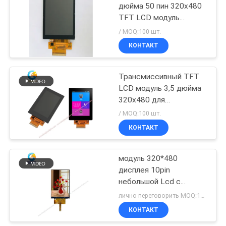
дюйма 50 пин 320x480
TFT LCD модуль
280cd/m2
/ MOQ:100 шт.
КОНТАКТ
Трансмиссивный TFT
LCD модуль 3,5 дюйма
320x480 для
медицинского
/ MOQ:100 шт.
оборудования
КОНТАКТ
модуль 320*480
дисплея 10pin
небольшой Lcd с
интерфейсом 4line 8bit
лично переговорить MOQ:100 шт.
SPI
КОНТАКТ