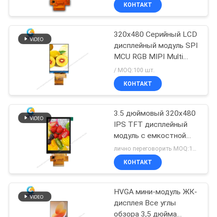
панель
КОНТРОЛЬ
КОНТАКТ
КАЧЕСТВА
320x480 Серийный LCD
дисплейный модуль SPI
СВЯЖИТЕСЬ
MCU RGB MIPI Multi
С
Interface
/ MOQ:100 шт.
НАМИ
КОНТАКТ
3.5 дюймовый 320x480
ЗАПРОСИТЕ
IPS TFT дисплейный
ЦИТАТУ
модуль с емкостной
сенсорной панелью
лично переговорить MOQ:100 шт.
КАРТА
КОНТАКТ
САЙТА
HVGA мини-модуль ЖК-
дисплея Все углы
PRIVACY
обзора 3,5 дюйма