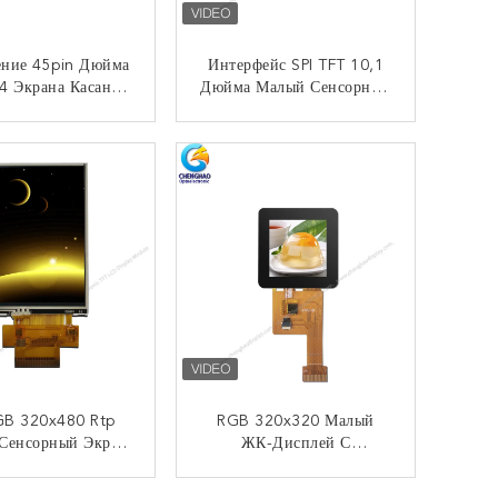
ение 45pin Дюйма
Интерфейс SPI TFT 10,1
4 Экрана Касания
Дюйма Малый Сенсорный
Multi Интерфейса
Экран С ЖК-Дисплеем
RGB Небольшое
Разрешение 1024x600
КОНТАКТ
КОНТАКТ
GB 320x480 Rtp
RGB 320x320 Малый
Сенсорный Экран
ЖК-Дисплей С
3,5 Дюйма Ips
Сенсорным Экраном 1,54
280cd/m2
Дюйма С 4-Линейным 8-
КОНТАКТ
КОНТАКТ