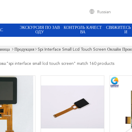
Russian
ЭКСКУРСИЯ ПО ЗАВ
КОНТРОЛЬ КАЧЕСТ
СВЯЖИТЕСЬ
АС
ОДУ
ВА
И
аница
Продукция
Spi Interface Small Lcd Touch Screen Онлайн Прои
ова:"
spi interface small lcd touch screen
" match 160 products