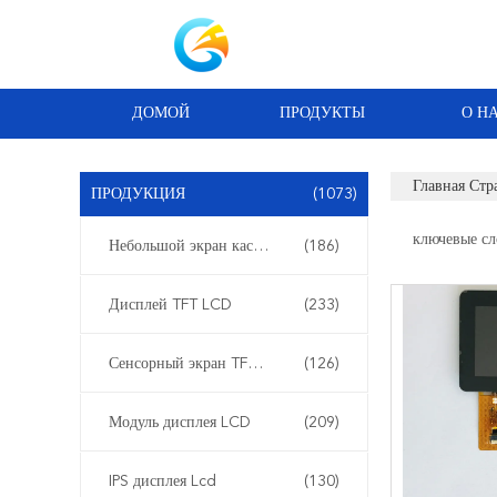
ДОМОЙ
ПРОДУКТЫ
О Н
Главная Стр
ПРОДУКЦИЯ
(1073)
ключевые сл
Небольшой экран касания LCD
(186)
Дисплей TFT LCD
(233)
Сенсорный экран TFT LCD емкостный
(126)
Модуль дисплея LCD
(209)
IPS дисплея Lcd
(130)