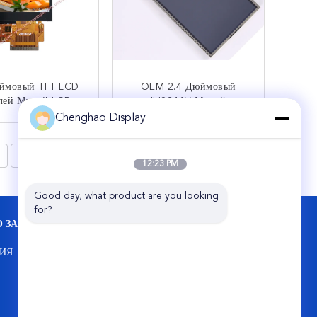
юймовый TFT LCD
OEM 2.4 Дюймовый
лей Малый LCD
ILI9341V Малый
орный Экран С
Сенсорный Экран С ЖК-
Chenghao Display
енной Емкостной
Дисплеем
КОНТАКТ
КОНТАКТ
орной Панелью
8
>
12:23 PM
Good day, what product are you looking 
for?
 ЗАВОДУ
КОНТАКТНЫЕ ДАННЫЕ
Shenzhen ChengHao Optoelectronic Co.,
ИЯ
Ltd.
7-й этаж, здание С5, промышленный город
Хэньфэн, улица Хэнчжэнь, район Бао'ан,
Шэньчжэнь