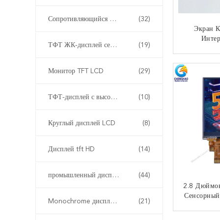
Сопротивляющийся дисплей LCD
(32)
Экран 
Интер
ТФТ ЖК-дисплей сенсорный
(19)
Неб
КО
Монитор TFT LCD
(29)
ТФТ-дисплей с высокой яркостью
(10)
Круглый дисплей LCD
(8)
Дисплей tft HD
(14)
промышленный дисплей LCD
(44)
2.8 Дюймо
Сенсорный
Monochrome дисплей LCD
(21)
Spi Rg
240x3
КО