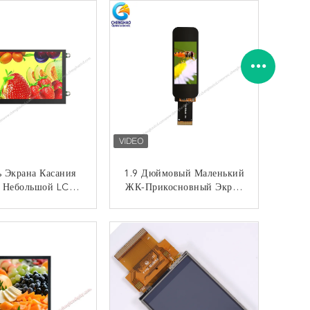
Битным Интерфейсом SPI
 Экрана Касания
1.9 Дюймовый Маленький
Небольшой LCD
ЖК-Прикосновный Экран
 40pin SPI IPS
30 Пин MCU 170 * 320
0 900 5,0 Дюймов
IPS TFT Дисплей
КОНТАКТ
КОНТАКТ