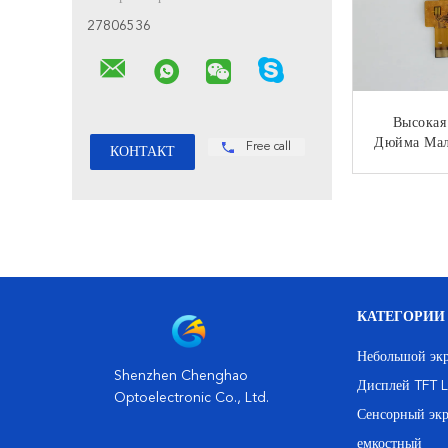
27806536
Высокая
Дюйма Мал
Free call
Экран LC
Пр
КО
КАТЕГОРИИ
Небольшой экр
Shenzhen Chenghao
Дисплей TFT 
Optoelectronic Co., Ltd.
Сенсорный эк
емкостный