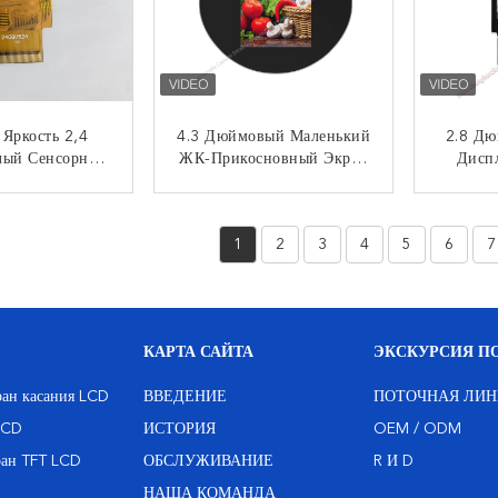
 Яркость 2,4
4.3 Дюймовый Маленький
2.8 Д
ый Сенсорный
ЖК-Прикосновный Экран
Дисп
D Полный Угол
480х800 Точек IPS TFT
Сенс
осмотра
Дисплейный Модуль С
Расшир
НТАКТ
КОНТАКТ
CTP
Сенс
1
2
3
4
5
6
7
КАРТА САЙТА
ЭКСКУРСИЯ ПО
ан касания LCD
ВВЕДЕНИЕ
ПОТОЧНАЯ ЛИН
LCD
ИСТОРИЯ
OEM / ODM
ран TFT LCD
ОБСЛУЖИВАНИЕ
R И D
НАША КОМАНДА