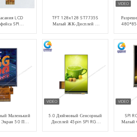
Касания LCD
TFT 128x128 ST7735S
Разреш
фейса SPI
Малый ЖК-Дисплей С
480*85
ольшой
Сенсорным Экраном
5 LCD 
SPI 
НТАКТ
КОНТАКТ
вый Маленький
5.0 Дюймовый Сенсорный
SPI R
 Экран 50 Пин
Дисплей 45pin SPI RGB
Малый 
b Интерфейс
Интерфейс Малый LCD
LCD 
20 Нитсов
Сенсорный Экран
НТАКТ
КОНТАКТ