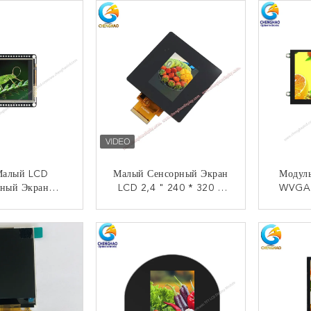
 Малый LCD
Малый Сенсорный Экран
Модуль
рный Экран
LCD 2,4 " 240 * 320 С
WVGA 
50pin SPI TFT
SPI MCU RGB
Nits
лей С Панелью
Многочисленный
800*48
НТАКТ
КОНТАКТ
авления
Интерфейс