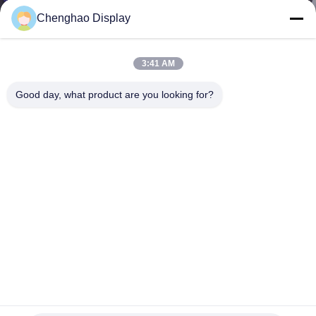
КОНТРОЛЬ
Chenghao Display
КАЧЕСТВА
3:41 AM
СВЯЖИТЕСЬ
Good day, what product are you looking for?
С
НАМИ
ЗАПРОСИТЕ
ЦИТАТУ
КАРТА
САЙТА
Высокая яркость 300Nits 1,77 дюйма Модуль ЖК-экрана
TFT 128 * 160
PRIVACY