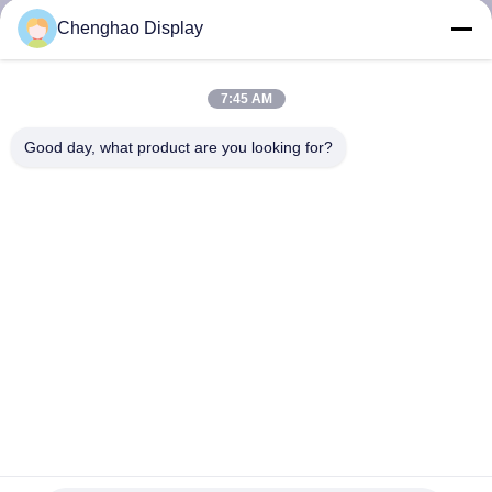
КОНТРОЛЬ
Chenghao Display
КАЧЕСТВА
7:45 AM
СВЯЖИТЕСЬ
Good day, what product are you looking for?
С
НАМИ
ЗАПРОСИТЕ
ЦИТАТУ
КАРТА
САЙТА
Промышленный 10,4-дюймовый модуль ЖК-экрана с
разрешением 800x600 и интерфейсом RGB
PRIVACY