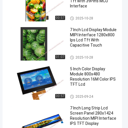
Tft with 39Pins MCU
Interface
Дисплей TFT LCD
00:57
2025-10-28
7 Inch Lcd Display Module
MIPI Interface 1280x800
Ips Lcd Tft With
Capacitive Touch
Дисплей TFT LCD
01:07
2025-10-28
5 Inch Color Display
Module 800x480
Resolution 16M Color IPS
TFT Lcd
Дисплей TFT LCD
00:57
2025-09-24
7 Inch Long Strip Lcd
Screen Panel 280x1424
Resolution MIPI Interface
IPS TFT Display