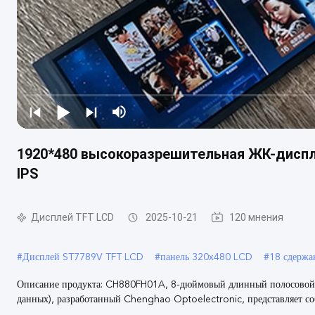
1920*480 высокоразрешительная ЖК-диспл
IPS
Дисплей TFT LCD
2025-10-21
120 мнения
#
Дисплей ST7789V TFT LCD
#
панель 320x480 LCD
#
18 сдерж
Описание продукта: CH880FH01A, 8-дюймовый длинный полосовой T
данных), разработанный Chenghao Optoelectronic, представляет соб